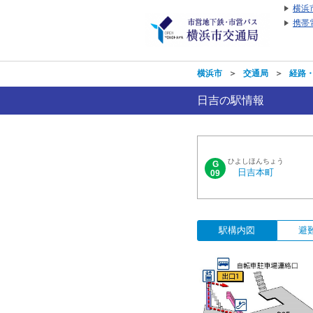
横浜
携帯
横浜市
＞
交通局
＞
経路
日吉の駅情報
ひよしほんちょう
G
日吉本町
09
駅構内図
避