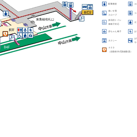
駅事務室
エ
車いす用
コ
スロープ
多目的トイレ
オ
車椅子対応
赤ちゃん椅子
お
お
タクシー
サ
ＡＥＤ
（自動体外式除細動器）