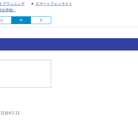
トプランニング
スマートフォンサイト
接近情報）
小
中
大
吉4-1-11
4