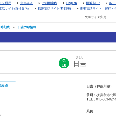
市交通局
免責事項
ご利用案内
English
横浜市HP
ルー
電話サイト(乗換案内)
携帯電話サイト(時刻表)
携帯電話サイト（運行・
文字サイズ変更
・時刻表
＞
日吉の駅情報
ひよし
G
日吉
10
難経路
日吉（神奈川県）
住所 :
横浜市港北区日
TEL :
045-563-024
凡例