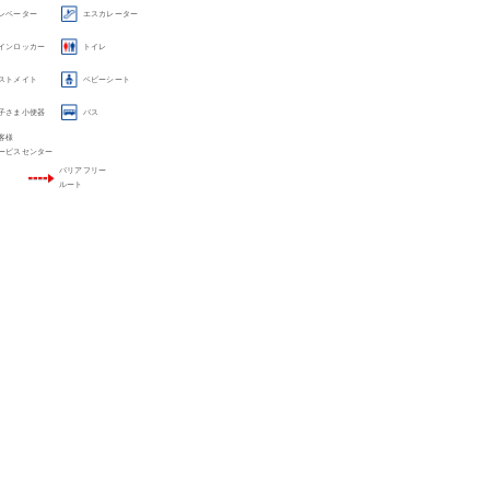
レベーター
エスカレーター
インロッカー
トイレ
ストメイト
ベビーシート
子さま小便器
バス
客様
ービスセンター
バリアフリー
ルート