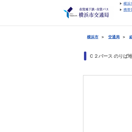
横浜
携帯
横浜市
＞
交通局
＞
Ｃ２バース のりば