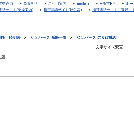
市交通局
免責事項
ご利用案内
English
横浜市HP
ルー
電話サイト(乗換案内)
携帯電話サイト(時刻表)
携帯電話サイト（運行・
経路・時刻表
＞
Ｃ２バース 系統一覧
＞
Ｃ２バース のりば地図
文字サイズ変更
地図