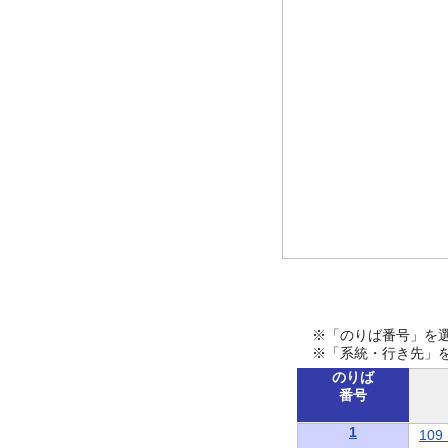
※「のりば番号」を
※「系統・行き先」
のりば
番号
1
10