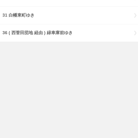
31 白幡東町ゆき
36 ( 西菅田団地 経由 ) 緑車庫前ゆき
36 緑車庫前ゆき
36 西菅田団地ゆき
38 ( 東高校前 経由 ) 鶴見駅西口ゆき
39 中山駅前ゆき
39 緑車庫前ゆき