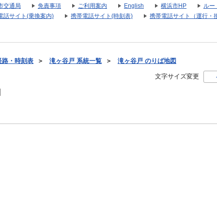
市交通局
免責事項
ご利用案内
English
横浜市HP
ルー
電話サイト(乗換案内)
携帯電話サイト(時刻表)
携帯電話サイト（運行・
経路・時刻表
＞
滝ヶ谷戸 系統一覧
＞
滝ヶ谷戸 のりば地図
文字サイズ変更
図