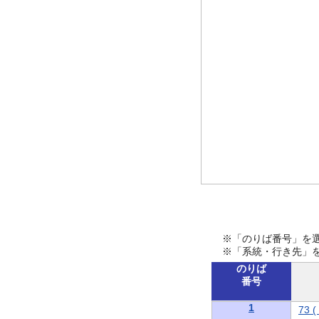
※「のりば番号」を
※「系統・行き先」
のりば
番号
1
73