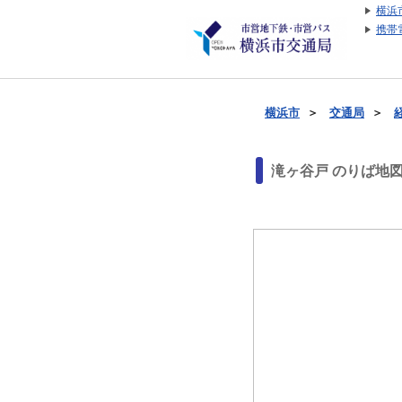
横浜
携帯
横浜市
＞
交通局
＞
滝ヶ谷戸 のりば地