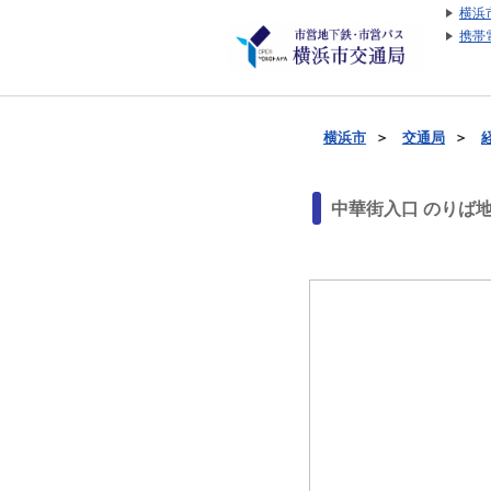
横浜
携帯
横浜市
＞
交通局
＞
中華街入口 のりば