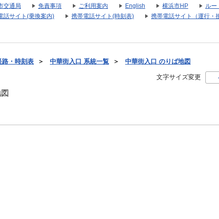
市交通局
免責事項
ご利用案内
English
横浜市HP
ルー
電話サイト(乗換案内)
携帯電話サイト(時刻表)
携帯電話サイト（運行・
経路・時刻表
＞
中華街入口 系統一覧
＞
中華街入口 のりば地図
文字サイズ変更
地図