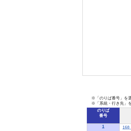
※「のりば番号」を
※「系統・行き先」
のりば
番号
1
16