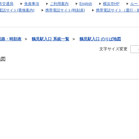
市交通局
免責事項
ご利用案内
English
横浜市HP
ルー
電話サイト(乗換案内)
携帯電話サイト(時刻表)
携帯電話サイト（運行・
経路・時刻表
＞
鶴見駅入口 系統一覧
＞
鶴見駅入口 のりば地図
文字サイズ変更
地図