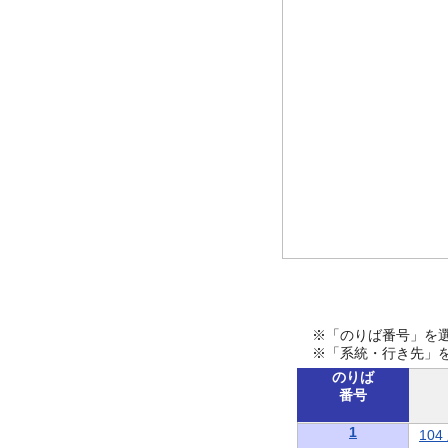
※「のりば番号」を
※「系統・行き先」
のりば
番号
1
10