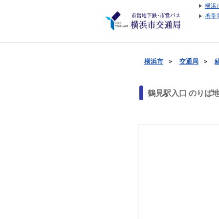
横浜
携帯
横浜市
＞
交通局
＞
鶴見駅入口 のりば