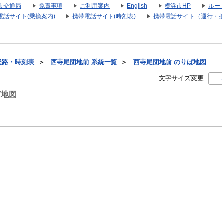
市交通局
免責事項
ご利用案内
English
横浜市HP
ルー
電話サイト(乗換案内)
携帯電話サイト(時刻表)
携帯電話サイト（運行・
経路・時刻表
＞
西寺尾団地前 系統一覧
＞
西寺尾団地前 のりば地図
文字サイズ変更
ば地図