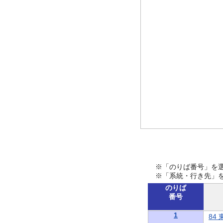
※「のりば番号」を
※「系統・行き先」
のりば
番号
1
84