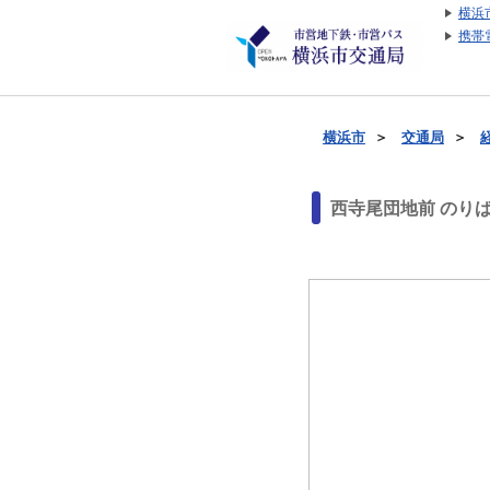
横浜
携帯
横浜市
＞
交通局
＞
西寺尾団地前 のり