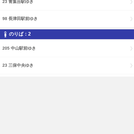
23 青葉台駅ゆき
98 長津田駅前ゆき
のりば：2
205 中山駅前ゆき
23 三保中央ゆき
98 中山駅前ゆき
免責事項
経路・時刻表
English