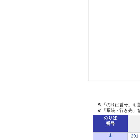
※「のりば番号」を
※「系統・行き先」
のりば
番号
1
29