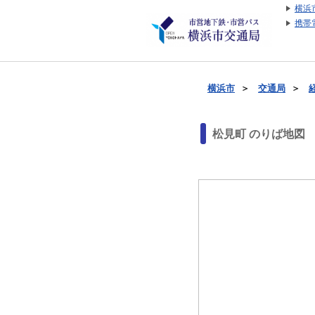
横浜
携帯
横浜市
＞
交通局
＞
松見町 のりば地図