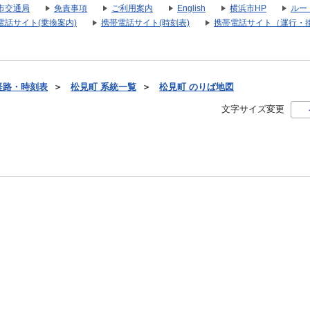
市交通局
免責事項
ご利用案内
English
横浜市HP
ルー
電話サイト(乗換案内)
携帯電話サイト(時刻表)
携帯電話サイト（運行・
経路・時刻表
＞
松見町 系統一覧
＞
松見町 のりば地図
文字サイズ変更