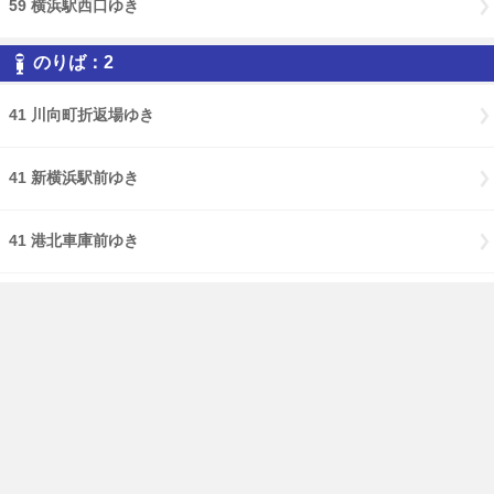
59 横浜駅西口ゆき
のりば：2
41 川向町折返場ゆき
41 新横浜駅前ゆき
41 港北車庫前ゆき
59 新綱島駅ゆき
免責事項
経路・時刻表
English