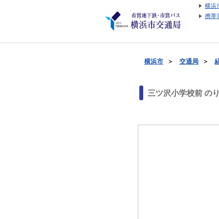
横浜
携帯
横浜市
＞
交通局
＞
三ツ沢小学校前 の