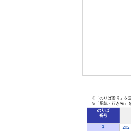
※「のりば番号」を
※「系統・行き先」
のりば
番号
1
20