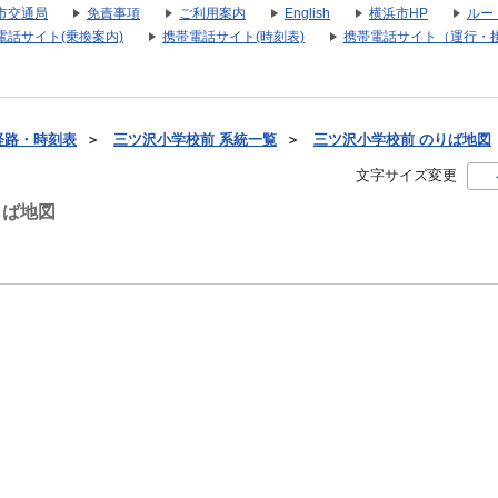
市交通局
免責事項
ご利用案内
English
横浜市HP
ルー
電話サイト(乗換案内)
携帯電話サイト(時刻表)
携帯電話サイト（運行・
経路・時刻表
＞
三ツ沢小学校前 系統一覧
＞
三ツ沢小学校前 のりば地図
文字サイズ変更
りば地図