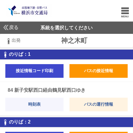
戻る
系統を選択してください
神之木町
出発
1
のりば：
1
接近情報コード印刷
バスの接近情報
84 新子安駅西口経由鶴見駅西口ゆき
時刻表
バスの運行情報
2
のりば：
2