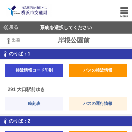
戻る
系統を選択してください
岸根公園前
出発
1
のりば：
1
接近情報コード印刷
バスの接近情報
291 大口駅前ゆき
時刻表
バスの運行情報
2
のりば：
2