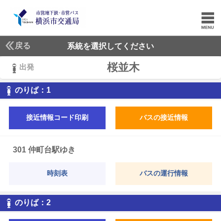
戻る
系統を選択してください
桜並木
出発
1
のりば：
1
接近情報コード印刷
バスの接近情報
301 仲町台駅ゆき
時刻表
バスの運行情報
2
のりば：
2