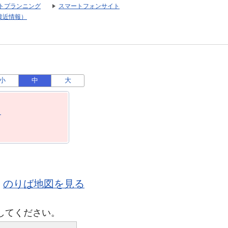
トプランニング
スマートフォンサイト
接近情報）
小
中
大
月
のりば地図を見る
してください。