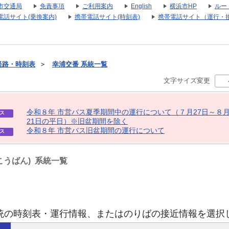
市交通局
免責事項
ご利用案内
English
横浜市HP
ルー
電話サイト(乗換案内)
携帯電話サイト(時刻表)
携帯電話サイト（運行・
経路・時刻表
＞
幸浦交番 系統一覧
文字サイズ変更
令
和
８
年
市
営
バ
ス
夏
季
期
間
中
の
運
行
に
つ
い
て
（
７
月
2
7
日
～
８
ス
2
1
日
の
平
日
）
※
旧
盆
期
間
を
除
く
令
和
８
年
市
営
バ
ス
旧
盆
期
間
の
運
行
に
つ
い
て
ス
こうばん) 系統一覧
統の時刻表・運行情報、またはのりばの接近情報を選択