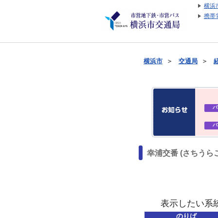
横浜
携帯
横浜市
＞
交通局
＞
バ
バ
幸浦交番 (さちうら
表示したい系
のりば