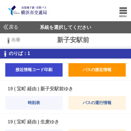
戻る
系統を選択してください
新子安駅前
出発
1
のりば：
1
接近情報コード印刷
バスの接近情報
19 ( 宝町 経由 ) 新子安駅前ゆき
時刻表
バスの運行情報
19 ( 宝町 経由 ) 生麦ゆき