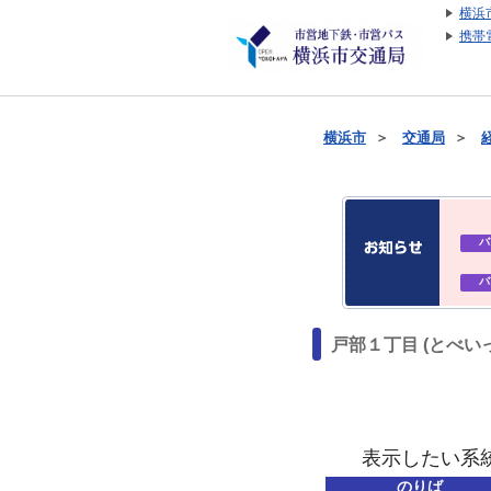
横浜
携帯
横浜市
＞
交通局
＞
バ
バ
戸部１丁目 (とべい
表示したい系
のりば