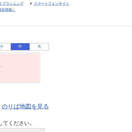
トプランニング
スマートフォンサイト
接近情報）
小
中
大
月
のりば地図を見る
してください。