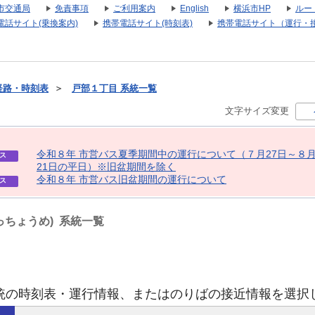
市交通局
免責事項
ご利用案内
English
横浜市HP
ルー
電話サイト(乗換案内)
携帯電話サイト(時刻表)
携帯電話サイト（運行・
経路・時刻表
＞
戸部１丁目 系統一覧
文字サイズ変更
令
和
８
年
市
営
バ
ス
夏
季
期
間
中
の
運
行
に
つ
い
て
（
７
月
2
7
日
～
８
ス
2
1
日
の
平
日
）
※
旧
盆
期
間
を
除
く
令
和
８
年
市
営
バ
ス
旧
盆
期
間
の
運
行
に
つ
い
て
ス
っちょうめ) 系統一覧
統の時刻表・運行情報、またはのりばの接近情報を選択