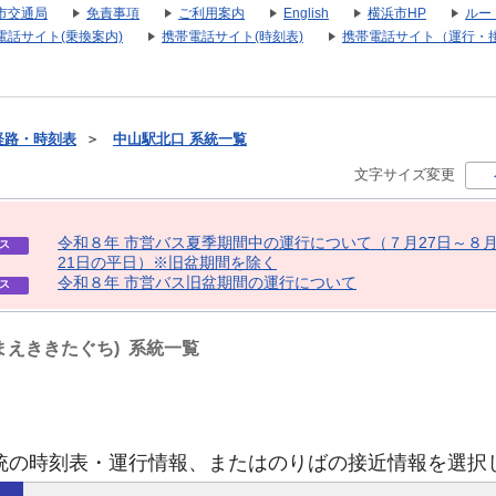
市交通局
免責事項
ご利用案内
English
横浜市HP
ルー
電話サイト(乗換案内)
携帯電話サイト(時刻表)
携帯電話サイト（運行・
経路・時刻表
＞
中山駅北口 系統一覧
文字サイズ変更
令
和
８
年
市
営
バ
ス
夏
季
期
間
中
の
運
行
に
つ
い
て
（
７
月
2
7
日
～
８
ス
2
1
日
の
平
日
）
※
旧
盆
期
間
を
除
く
令
和
８
年
市
営
バ
ス
旧
盆
期
間
の
運
行
に
つ
い
て
ス
まえききたぐち) 系統一覧
統の時刻表・運行情報、またはのりばの接近情報を選択