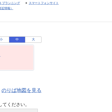
トプランニング
スマートフォンサイト
接近情報）
小
中
大
月
のりば地図を見る
してください。