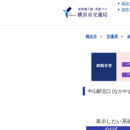
横浜
携帯
横浜市
＞
交通局
＞
バ
バ
中山駅北口 (なかや
表示したい系
のりば