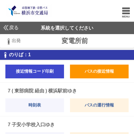
戻る
系統を選択してください
変電所前
出発
1
のりば：
1
接近情報コード印刷
バスの接近情報
7 ( 東部病院 経由 ) 横浜駅前ゆき
時刻表
バスの運行情報
7 子安小学校入口ゆき