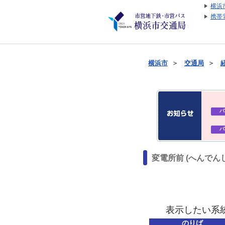
横浜
携帯
横浜市
＞
交通局
＞
バ
バ
変電所前 (へんでん
表示したい系
のりば