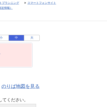
トプランニング
スマートフォンサイト
接近情報）
小
中
大
月
のりば地図を見る
してください。