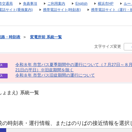
市交通局
免責事項
ご利用案内
English
横浜市HP
ルー
電話サイト(乗換案内)
携帯電話サイト(時刻表)
携帯電話サイト（運行・
経路・時刻表
＞
変電所前 系統一覧
文字サイズ変更
令
和
８
年
市
営
バ
ス
夏
季
期
間
中
の
運
行
に
つ
い
て
（
７
月
2
7
日
～
８
ス
2
1
日
の
平
日
）
※
旧
盆
期
間
を
除
く
令
和
８
年
市
営
バ
ス
旧
盆
期
間
の
運
行
に
つ
い
て
ス
しょまえ) 系統一覧
統の時刻表・運行情報、またはのりばの接近情報を選択