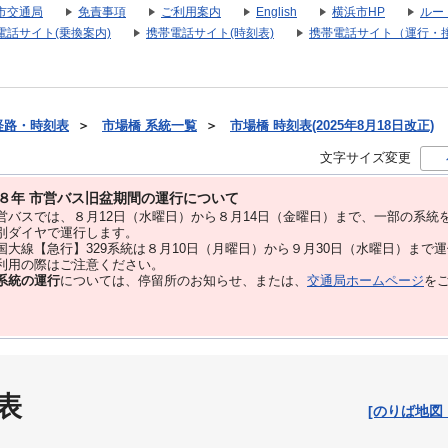
市交通局
免責事項
ご利用案内
English
横浜市HP
ルー
電話サイト(乗換案内)
携帯電話サイト(時刻表)
携帯電話サイト（運行・
経路・時刻表
＞
市場橋 系統一覧
＞
市場橋 時刻表(2025年8月18日改正)
文字サイズ変更
８年 市営バス旧盆期間の運行について
バスでは、８⽉12⽇（水曜日）から８⽉14⽇（金曜日）まで、⼀部の系統
別ダイヤで運⾏します。
大線【急行】329系統は８月10日（月曜日）から９月30日（水曜日）まで
用の際はご注意ください。
系統の運行
については、停留所のお知らせ、または、
交通局ホームページ
を
表
[のりば地図