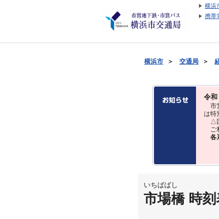
横浜
携帯
横浜市
＞
交通局
＞
令和
市営
は特
△国
ご利
各
いちばばし
市場橋 時刻