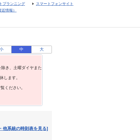
トプランニング
スマートフォンサイト
接近情報）
小
中
大
を除き、⼟曜ダイヤまた
運休します。
ご覧ください。
・他系統の時刻表を見る]