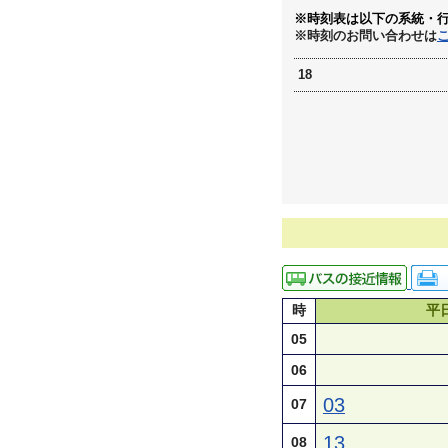
※時刻表は以下の系統・
※時刻のお問い合わせは
18
時
平
05
06
03
07
13
08