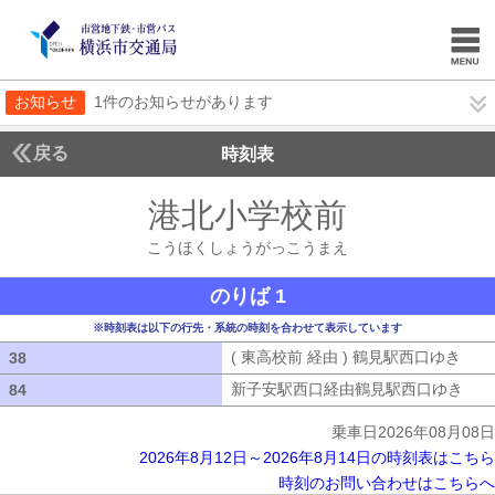
お知らせ
1件のお知らせがあります
戻る
時刻表
港北小学校前
こうほく
こうほくしょうがっこうまえ
のりば 1
※時刻表は以下の行先・系統の時刻を合わせて表示しています
( 東高校前 経由 ) 鶴見駅西口ゆき
( 
38
38
新子安駅西口経由鶴見駅西口ゆき
新子
84
84
乗車日2026年08月08日
2026年8月12日～2026年8月14日の時刻表はこちら
時刻のお問い合わせはこちらへ