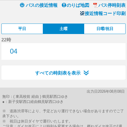
バスの接近情報
のりば地図
バス停時刻表
接近情報コード印刷
平日
土曜
日曜/祝日
22時
04
4分はつ
すべての時刻表を表示
出力日2026年08月08日
無印：( 東高校前 経由 ) 鶴見駅西口ゆき
●：新子安駅西口経由鶴見駅西口ゆき
※ 道路渋滞等により、予定どおり運行できない場合がありますのでご了
承下さい。
※ 祝日は休日ダイヤで運行いたします。
ご注意：ダイヤ改正により時刻を変更する場合は、概ねダイヤ改正の1週