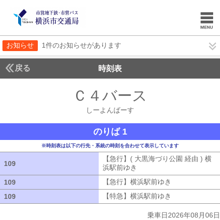
お知らせ
1件のお知らせがあります
戻る
時刻表
Ｃ４バース
しーよん
しーよんばーす
のりば 1
※時刻表は以下の行先・系統の時刻を合わせて表示しています
【急行】( 大黒海づり公園 経由 ) 横
109
109
浜駅前ゆき
【急行】( 大黒海づり公園 
【急行】横浜駅前ゆき
【急行】横浜駅
109
109
【特急】横浜駅前ゆき
【特急】横浜駅
109
109
乗車日2026年08月06日