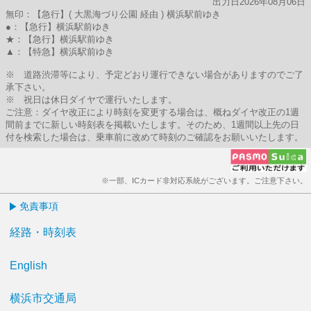
出力日2026年08月06日
無印：【急行】( 大黒海づり公園 経由 ) 横浜駅前ゆき
●：【急行】横浜駅前ゆき
★：【急行】横浜駅前ゆき
▲：【特急】横浜駅前ゆき
※ 道路渋滞等により、予定どおり運行できない場合がありますのでご了
承下さい。
※ 祝日は休日ダイヤで運行いたします。
ご注意：ダイヤ改正により時刻を変更する場合は、概ねダイヤ改正の1週
間前までに新しい時刻表を掲載いたします。そのため、1週間以上先の日
付を検索した場合は、乗車前に改めて時刻のご確認をお願いいたします。
※一部、ICカード非対応系統がございます。ご注意下さい。
免責事項
経路・時刻表
English
横浜市交通局