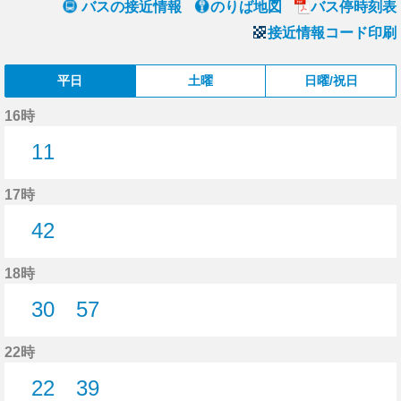
バスの接近情報
のりば地図
バス停時刻表
接近情報コード印刷
平日
土曜
日曜/祝日
16時
11
11分はつ
17時
42
42分はつ
18時
30
57
30分はつ
57分はつ
22時
22
39