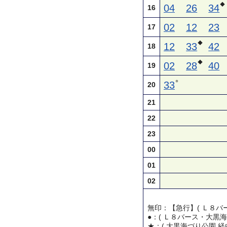
◆
04
26
34
16
02
12
23
17
◆
12
33
42
18
◆
02
28
40
19
○
33
20
21
22
23
00
01
02
無印：【急行】( Ｌ８バー
●：( Ｌ８バース・大黒海
★：( 大黒海づり公園 経