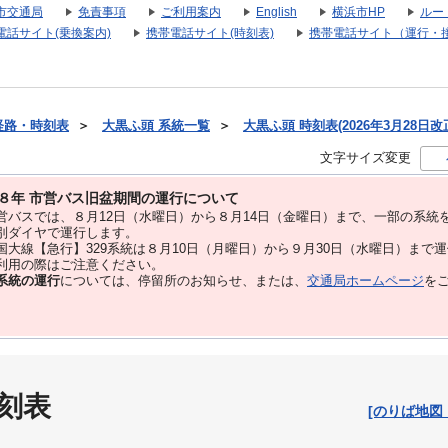
市交通局
免責事項
ご利用案内
English
横浜市HP
ルー
電話サイト(乗換案内)
携帯電話サイト(時刻表)
携帯電話サイト（運行・
経路・時刻表
＞
大黒ふ頭 系統一覧
＞
大黒ふ頭 時刻表(2026年3月28日改
文字サイズ変更
８年 市営バス旧盆期間の運行について
バスでは、８⽉12⽇（水曜日）から８⽉14⽇（金曜日）まで、⼀部の系統
別ダイヤで運⾏します。
大線【急行】329系統は８月10日（月曜日）から９月30日（水曜日）まで
用の際はご注意ください。
系統の運行
については、停留所のお知らせ、または、
交通局ホームページ
を
刻表
[のりば地図