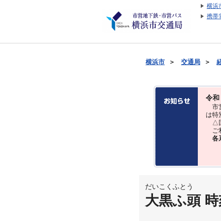
横浜
携帯
横浜市
＞
交通局
＞
令和
市営
は特
△国
ご利
各
だいこくふとう
大黒ふ頭 時