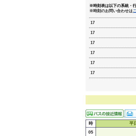
※時刻表は以下の系統・
※時刻のお問い合わせは
17
17
17
17
17
17
時
平
05