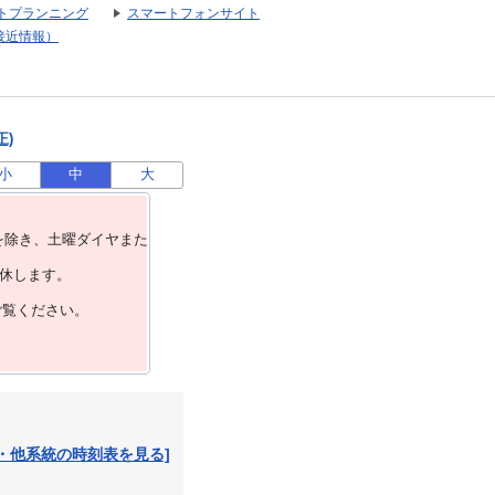
トプランニング
スマートフォンサイト
接近情報）
正)
小
中
大
を除き、⼟曜ダイヤまた
運休します。
ご覧ください。
・他系統の時刻表を見る]