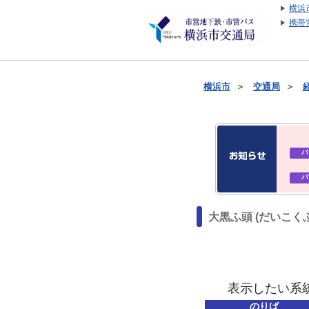
横浜
携帯
横浜市
＞
交通局
＞
バ
バ
大黒ふ頭 (だいこく
表示したい系
のりば