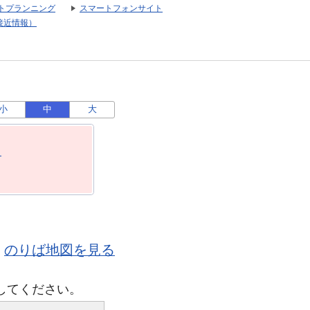
トプランニング
スマートフォンサイト
接近情報）
小
中
大
月
のりば地図を見る
してください。