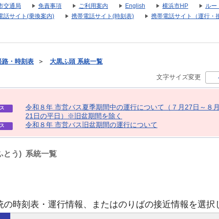
市交通局
免責事項
ご利用案内
English
横浜市HP
ルー
電話サイト(乗換案内)
携帯電話サイト(時刻表)
携帯電話サイト（運行・
経路・時刻表
＞
大黒ふ頭 系統一覧
文字サイズ変更
令
和
８
年
市
営
バ
ス
夏
季
期
間
中
の
運
行
に
つ
い
て
（
７
月
2
7
日
～
８
ス
2
1
日
の
平
日
）
※
旧
盆
期
間
を
除
く
令
和
８
年
市
営
バ
ス
旧
盆
期
間
の
運
行
に
つ
い
て
ス
ふとう) 系統一覧
統の時刻表・運行情報、またはのりばの接近情報を選択