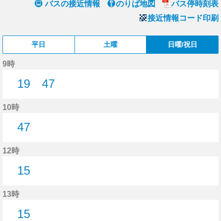
バスの接近情報
のりば地図
バス停時刻表
接近情報コード印刷
平日
土曜
日曜/祝日
9時
19
47
19分はつ
47分はつ
10時
47
47分はつ
12時
15
15分はつ
13時
15