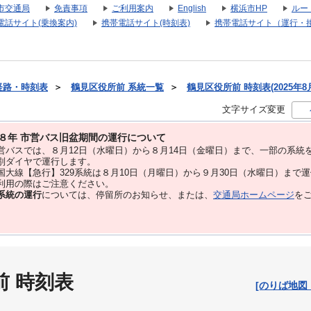
市交通局
免責事項
ご利用案内
English
横浜市HP
ルー
電話サイト(乗換案内)
携帯電話サイト(時刻表)
携帯電話サイト（運行・
経路・時刻表
＞
鶴見区役所前 系統一覧
＞
鶴見区役所前 時刻表(2025年8
文字サイズ変更
８年 市営バス旧盆期間の運行について
バスでは、８⽉12⽇（水曜日）から８⽉14⽇（金曜日）まで、⼀部の系統
別ダイヤで運⾏します。
大線【急行】329系統は８月10日（月曜日）から９月30日（水曜日）まで
用の際はご注意ください。
系統の運行
については、停留所のお知らせ、または、
交通局ホームページ
を
前 時刻表
[のりば地図