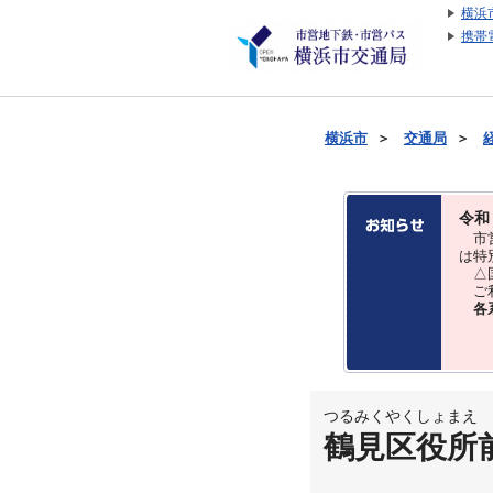
横浜
携帯
横浜市
＞
交通局
＞
令和
市営
は特
△国
ご利
各
つるみくやくしょまえ
鶴見区役所