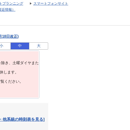
トプランニング
スマートフォンサイト
接近情報）
月18日改正)
小
中
大
を除き、⼟曜ダイヤまた
運休します。
ご覧ください。
・他系統の時刻表を見る]