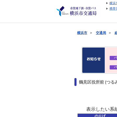
横浜
携帯
横浜市
＞
交通局
＞
バ
バ
鶴見区役所前 (つる
表示したい系
のりば