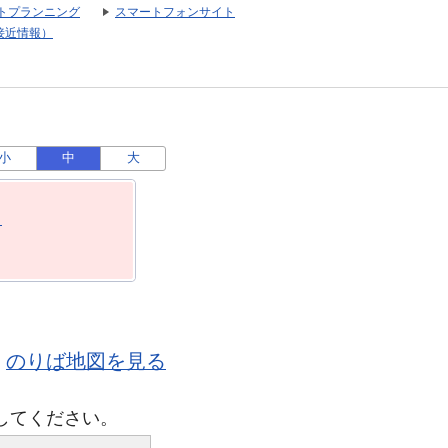
トプランニング
スマートフォンサイト
接近情報）
小
中
大
月
のりば地図を見る
してください。