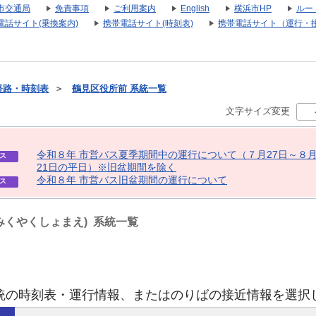
市交通局
免責事項
ご利用案内
English
横浜市HP
ルー
電話サイト(乗換案内)
携帯電話サイト(時刻表)
携帯電話サイト（運行・
経路・時刻表
＞
鶴見区役所前 系統一覧
文字サイズ変更
令
和
８
年
市
営
バ
ス
夏
季
期
間
中
の
運
行
に
つ
い
て
（
７
月
2
7
日
～
８
ス
2
1
日
の
平
日
）
※
旧
盆
期
間
を
除
く
令
和
８
年
市
営
バ
ス
旧
盆
期
間
の
運
行
に
つ
い
て
ス
みくやくしょまえ) 系統一覧
統の時刻表・運行情報、またはのりばの接近情報を選択