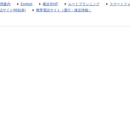
用案内
English
横浜市HP
ルートプランニング
スマートフ
話サイト(時刻表)
携帯電話サイト（運行・接近情報）