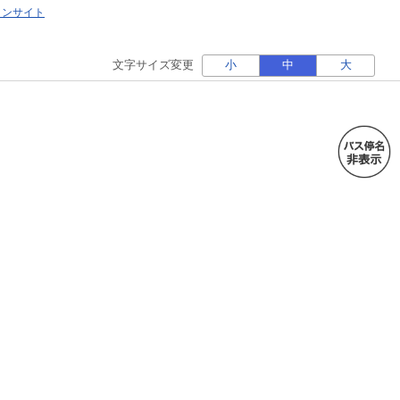
ォンサイト
文字サイズ変更
小
中
大