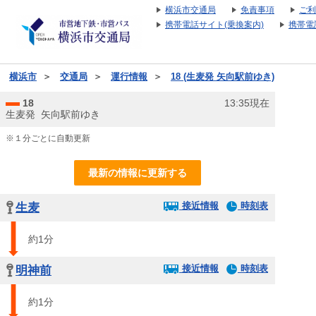
横浜市交通局
免責事項
ご利
携帯電話サイト(乗換案内)
携帯電
横浜市
＞
交通局
＞
運行情報
＞
18 (生麦発 矢向駅前ゆき)
18
13:35現在
生麦発 矢向駅前ゆき
※１分ごとに自動更新
最新の情報に更新する
接近情報
時刻表
生麦
約1分
接近情報
時刻表
明神前
約1分