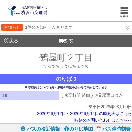
お知らせ
1件のお知らせがあります
戻る
時刻表
鶴屋町２丁目
つるやち
つるやちょうにちょうめ
のりば 3
※時刻表は以下の行先・系統の時刻を合わせて表示しています
( 東高校前 経由 ) 鶴見駅西口ゆき
( 
38
38
乗車日2026年08月09日
2026年8月12日～2026年8月14日の時刻表はこちら
時刻のお問い合わせはこちらへ
バスの接近情報
のりば地図
バス停時刻表