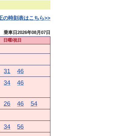
日改正の時刻表はこちら>>
乗車日2026年08月07日
日曜/祝日
31
46
34
46
26
46
54
34
56