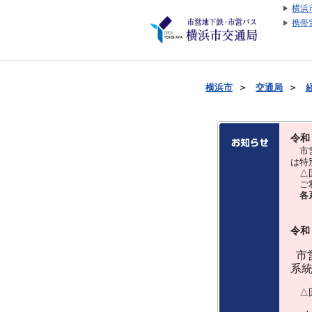
横浜
携帯
横浜市
＞
交通局
＞
令和
市営
は特
△国
ご利
各
令和
市営
系
△国