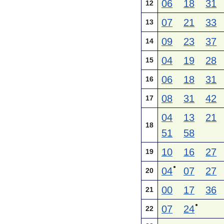
06
18
31
12
07
21
33
13
09
23
37
14
04
19
28
15
06
18
31
16
08
31
42
17
04
13
21
18
51
58
10
16
27
19
●
04
07
27
20
00
17
36
21
●
07
24
22