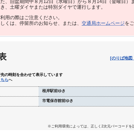
た、旧盆期間中８月12日（水曜日）から８月14日（金曜日）
除き、土曜ダイヤまたは特別ダイヤで運行します。
利用の際はご注意ください。
しくは、停留所のお知らせ、または、
交通局ホームページ
を
表
[のりば地図
行先の時刻を合わせて表示しています
こちら
へ
根岸駅前ゆき
市電保存館前ゆき
※ご利用環境によっては、正しく2次元バーコードを