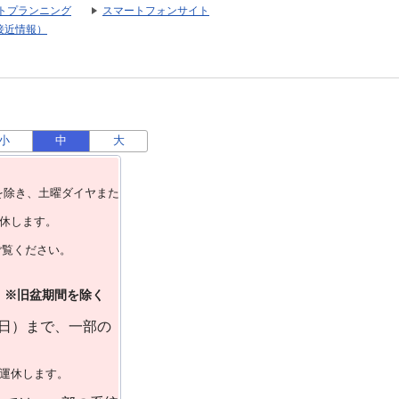
トプランニング
スマートフォンサイト
接近情報）
小
中
大
を除き、⼟曜ダイヤまた
運休します。
ご覧ください。
）※旧盆期間を除く
曜日）まで、一部の
で運休します。