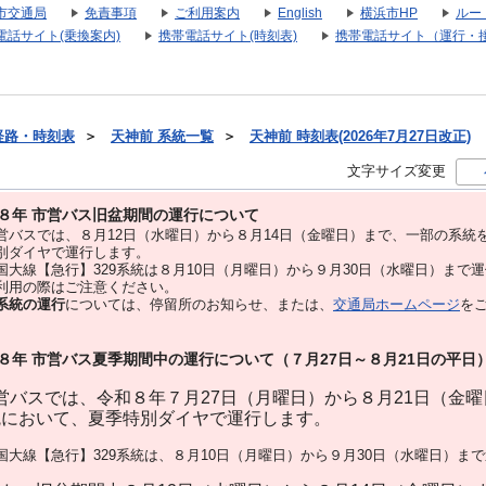
市交通局
免責事項
ご利用案内
English
横浜市HP
ルー
電話サイト(乗換案内)
携帯電話サイト(時刻表)
携帯電話サイト（運行・
経路・時刻表
＞
天神前 系統一覧
＞
天神前 時刻表(2026年7月27日改正)
文字サイズ変更
８年 市営バス旧盆期間の運行について
バスでは、８⽉12⽇（水曜日）から８⽉14⽇（金曜日）まで、⼀部の系統
別ダイヤで運⾏します。
大線【急行】329系統は８月10日（月曜日）から９月30日（水曜日）まで
用の際はご注意ください。
系統の運行
については、停留所のお知らせ、または、
交通局ホームページ
を
８年 市営バス夏季期間中の運行について（７月27日～８月21日の平日
バスでは、令和８年７月27日（月曜日）から８月21日（金
統において、夏季特別ダイヤで運行します。
大線【急行】329系統は、８月10日（月曜日）から９月30日（水曜日）ま