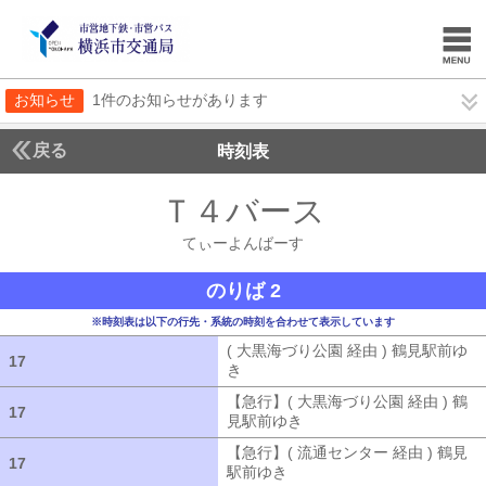
お知らせ
1件のお知らせがあります
戻る
時刻表
Ｔ４バース
てぃーよ
てぃーよんばーす
のりば 2
※時刻表は以下の行先・系統の時刻を合わせて表示しています
( 大黒海づり公園 経由 ) 鶴見駅前ゆ
17
17
き
( 大黒海づり公園 経由 ) 鶴見駅前ゆ
【急行】( 大黒海づり公園 経由 ) 鶴
17
17
見駅前ゆき
【急行】( 大黒海づり公園 
【急行】( 流通センター 経由 ) 鶴見
17
17
駅前ゆき
【急行】( 流通センター 経由