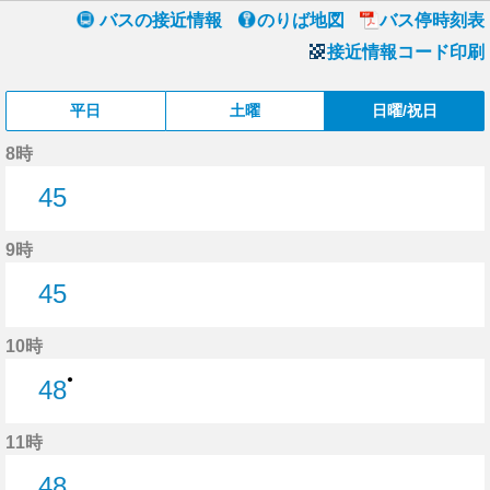
バスの接近情報
のりば地図
バス停時刻表
接近情報コード印刷
平日
土曜
日曜/祝日
8時
45
45分はつ
9時
45
45分はつ
10時
●
48
48分はつ
11時
48