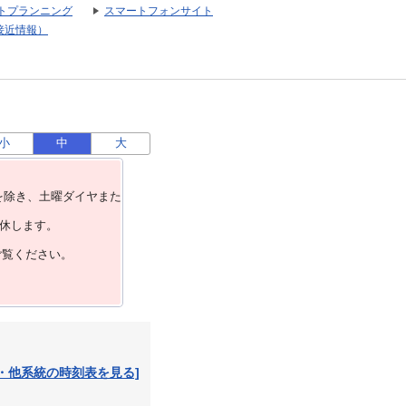
トプランニング
スマートフォンサイト
接近情報）
小
中
大
を除き、⼟曜ダイヤまた
運休します。
ご覧ください。
・他系統の時刻表を見る]