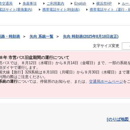
市交通局
免責事項
ご利用案内
English
横浜市HP
ルー
電話サイト(乗換案内)
携帯電話サイト(時刻表)
携帯電話サイト（運行・
経路・時刻表
＞
矢向 系統一覧
＞
矢向 時刻表(2025年8月18日改正)
文字サイズ変更
８年 市営バス旧盆期間の運行について
バスでは、８⽉12⽇（水曜日）から８⽉14⽇（金曜日）まで、⼀部の系統
別ダイヤで運⾏します。
大線【急行】329系統は８月10日（月曜日）から９月30日（水曜日）まで
用の際はご注意ください。
系統の運行
については、停留所のお知らせ、または、
交通局ホームページ
を
[のりば地図