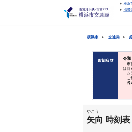
横浜
携帯
横浜市
＞
交通局
＞
令和
市営
は特
△国
ご利
各
やこう
矢向 時刻表