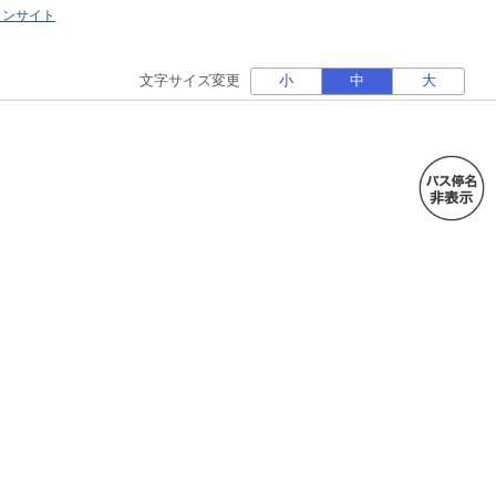
ォンサイト
文字サイズ変更
小
中
大