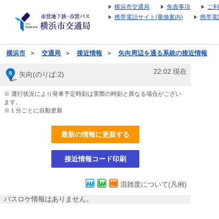
横浜市交通局
免責事項
ご利
携帯電話サイト(乗換案内)
携帯電
横浜市
＞
交通局
＞
接近情報
＞
矢向周辺を通る系統の接近情報
22:02
現在
矢向(のりば:2)
※ 運行状況により発車予定時刻は実際の時刻と異なる場合がござい
ます。
※１分ごとに自動更新
最新の情報に更新する
接近情報コード印刷
混雑度について(凡例)
バスロケ情報はありません。