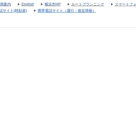
用案内
English
横浜市HP
ルートプランニング
スマートフ
話サイト(時刻表)
携帯電話サイト（運行・接近情報）