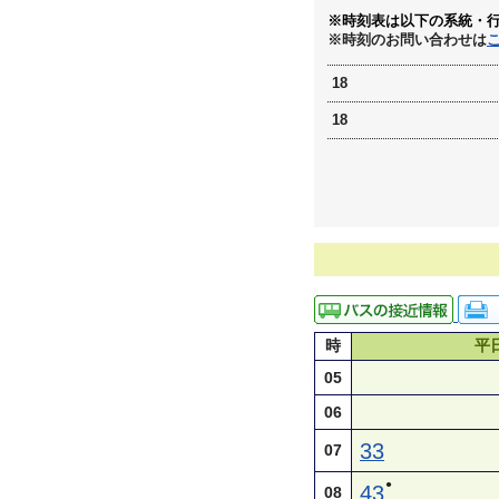
※時刻表は以下の系統・
※時刻のお問い合わせは
18
18
時
平
05
06
33
07
●
43
08