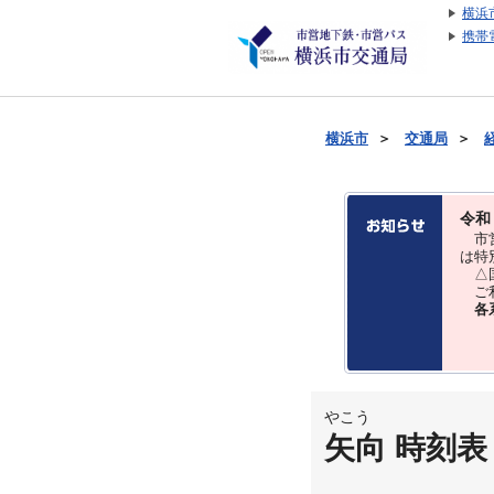
横浜
携帯
横浜市
＞
交通局
＞
令和
市営
は特
△国
ご利
各
やこう
矢向 時刻表