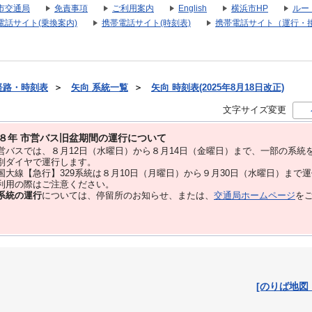
市交通局
免責事項
ご利用案内
English
横浜市HP
ルー
電話サイト(乗換案内)
携帯電話サイト(時刻表)
携帯電話サイト（運行・
経路・時刻表
＞
矢向 系統一覧
＞
矢向 時刻表(2025年8月18日改正)
文字サイズ変更
８年 市営バス旧盆期間の運行について
バスでは、８⽉12⽇（水曜日）から８⽉14⽇（金曜日）まで、⼀部の系統
別ダイヤで運⾏します。
大線【急行】329系統は８月10日（月曜日）から９月30日（水曜日）まで
用の際はご注意ください。
系統の運行
については、停留所のお知らせ、または、
交通局ホームページ
を
[のりば地図