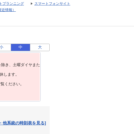
トプランニング
スマートフォンサイト
接近情報）
小
中
大
を除き、⼟曜ダイヤまた
運休します。
ご覧ください。
・他系統の時刻表を見る]