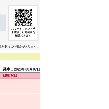
スマートフォン・携
帯電話から時刻表を
確認できます
読み取れない場合があります。
乗車日2026年08月07日
日曜/祝日