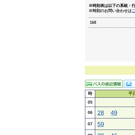
※時刻表は以下の系統・
※時刻のお問い合わせは
168
時
平
05
28
49
06
59
07