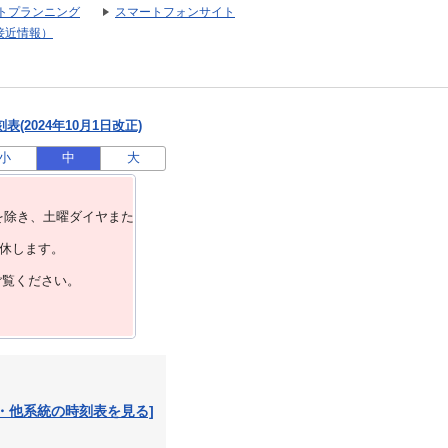
トプランニング
スマートフォンサイト
接近情報）
(2024年10月1日改正)
小
中
大
を除き、⼟曜ダイヤまた
運休します。
ご覧ください。
・他系統の時刻表を見る]