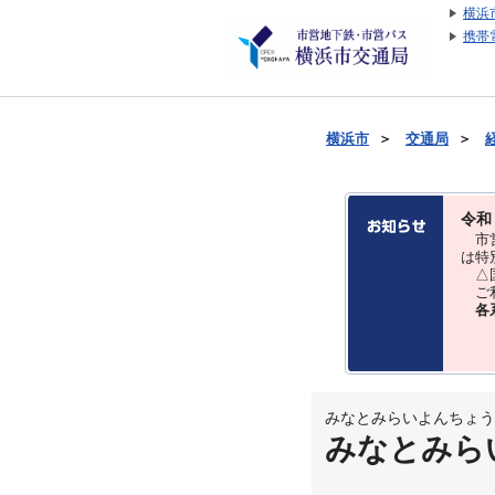
横浜
携帯
横浜市
＞
交通局
＞
令和
市営
は特
△国
ご利
各
みなとみらいよんちょう
みなとみら