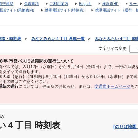
市交通局
免責事項
ご利用案内
English
横浜市HP
ルー
電話サイト(乗換案内)
携帯電話サイト(時刻表)
携帯電話サイト（運行・
経路・時刻表
＞
みなとみらい４丁目 系統一覧
＞
みなとみらい４丁目 時刻表
文字サイズ変更
８年 市営バス旧盆期間の運行について
バスでは、８⽉12⽇（水曜日）から８⽉14⽇（金曜日）まで、⼀部の系統
別ダイヤで運⾏します。
大線【急行】329系統は８月10日（月曜日）から９月30日（水曜日）まで
用の際はご注意ください。
系統の運行
については、停留所のお知らせ、または、
交通局ホームページ
を
め
い４丁目 時刻表
[のりば地図