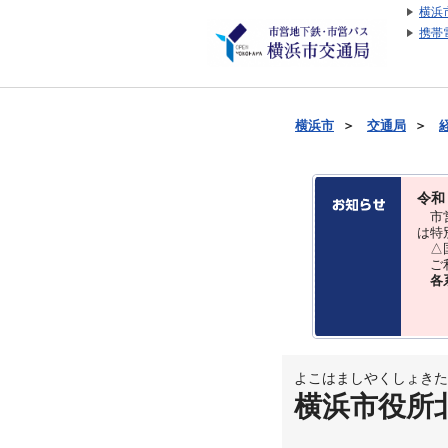
横浜
携帯
横浜市
＞
交通局
＞
令和
市営
は特
△国
ご利
各
よこはましやくしょきた
横浜市役所