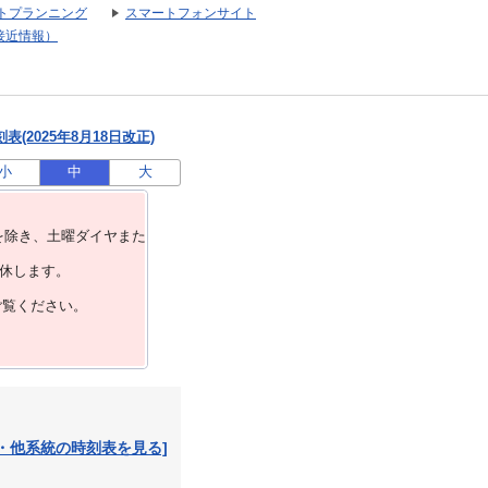
トプランニング
スマートフォンサイト
接近情報）
(2025年8月18日改正)
小
中
大
を除き、⼟曜ダイヤまた
運休します。
ご覧ください。
・他系統の時刻表を見る]