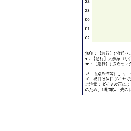
22
23
00
01
02
無印：【急行】( 流通セン
●：【急行】大黒海づり
★：【急行】( 流通センタ
※ 道路渋滞等により、
※ 祝日は休日ダイヤで
ご注意：ダイヤ改正によ
のため、1週間以上先の