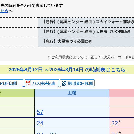
行先の時刻を合わせて表示しています
こちら
へ
【急行】( 流通センター 経由 ) スカイウォーク前ゆ
【急行】( 流通センター 経由 ) 大黒海づり公園ゆき
【急行】大黒海づり公園ゆき
※ご利用環境によっては、正しく2次元バーコードを
2026年8月12日 ～2026年8月14日 の時刻表はこちら
日
土曜
57
★
24
22
★