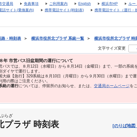
市交通局
免責事項
ご利用案内
English
横浜市HP
ルー
電話サイト(乗換案内)
携帯電話サイト(時刻表)
携帯電話サイト（運行・
経路・時刻表
＞
横浜市役所北プラザ 系統一覧
＞
横浜市役所北プラザ 時刻表
文字サイズ変更
８年 市営バス旧盆期間の運行について
バスでは、８⽉12⽇（水曜日）から８⽉14⽇（金曜日）まで、⼀部の系統
別ダイヤで運⾏します。
大線【急行】329系統は８月10日（月曜日）から９月30日（水曜日）まで
用の際はご注意ください。
系統の運行
については、停留所のお知らせ、または、
交通局ホームページ
を
ぷらざ
北プラザ 時刻表
[のりば地図