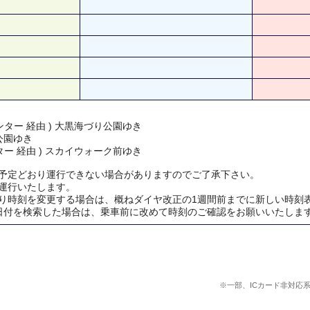
ター 経由 ) 大黒海づり公園ゆき
公園ゆき
ー 経由 ) スカイウォーク前ゆき
予定どおり運行できない場合がありますのでご了承下さい。
運行いたします。
り時刻を変更する場合は、概ねダイヤ改正の1週間前までに新しい時刻
日付を検索した場合は、乗車前に改めて時刻のご確認をお願いいたしま
※一部、ICカード非対応