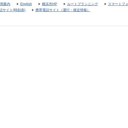
用案内
English
横浜市HP
ルートプランニング
スマートフ
話サイト(時刻表)
携帯電話サイト（運行・接近情報）