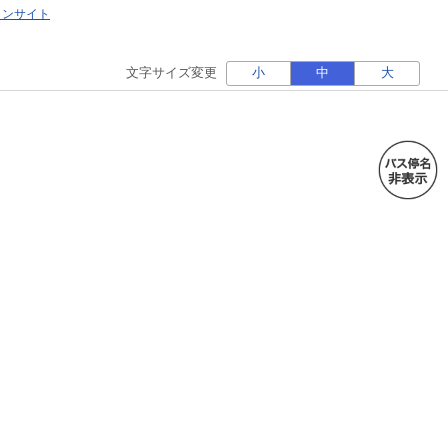
ォンサイト
文字サイズ変更
小
中
大