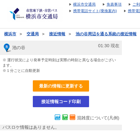
横浜市交通局
免責事項
ご利
携帯電話サイト(乗換案内)
携帯電
横浜市
＞
交通局
＞
接近情報
＞
池の谷周辺を通る系統の接近情報
01:30
現在
池の谷
※ 運行状況により発車予定時刻は実際の時刻と異なる場合がござい
ます。
※１分ごとに自動更新
最新の情報に更新する
接近情報コード印刷
混雑度について(凡例)
バスロケ情報はありません。