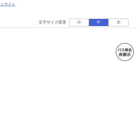
ォンサイト
文字サイズ変更
小
中
大