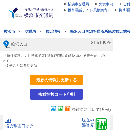
横浜市交通局
免責事項
ご利
携帯電話サイト(乗換案内)
携帯電
横浜市
＞
交通局
＞
接近情報
＞
峰沢入口周辺を通る系統の接近情
21:51
現在
峰沢入口
※ 運行状況により発車予定時刻は実際の時刻と異なる場合がござい
ます。
※１分ごとに自動更新
最新の情報に更新する
接近情報コード印刷
混雑度について(凡例)
50
現在の
混雑度
横浜駅西口
ゆき