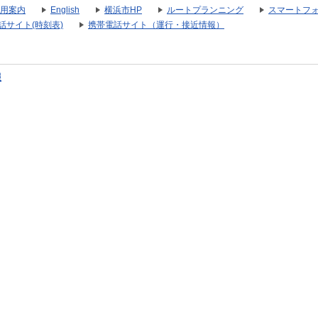
用案内
English
横浜市HP
ルートプランニング
スマートフ
話サイト(時刻表)
携帯電話サイト（運行・接近情報）
報