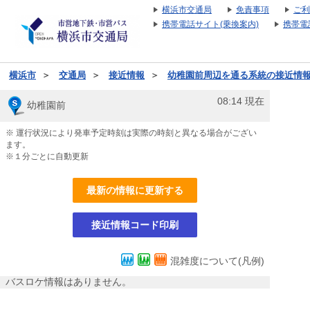
横浜市交通局
免責事項
ご利
携帯電話サイト(乗換案内)
携帯電
横浜市
＞
交通局
＞
接近情報
＞
幼稚園前周辺を通る系統の接近情
08:14
現在
幼稚園前
※ 運行状況により発車予定時刻は実際の時刻と異なる場合がござい
ます。
※１分ごとに自動更新
最新の情報に更新する
接近情報コード印刷
混雑度について(凡例)
バスロケ情報はありません。