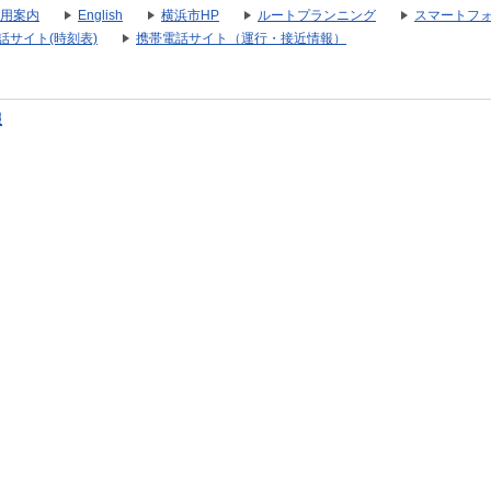
用案内
English
横浜市HP
ルートプランニング
スマートフ
話サイト(時刻表)
携帯電話サイト（運行・接近情報）
報