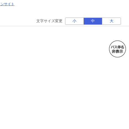
ォンサイト
文字サイズ変更
小
中
大