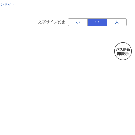
ォンサイト
文字サイズ変更
小
中
大