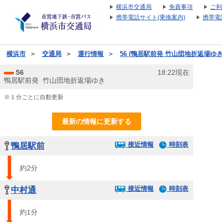
横浜市交通局
免責事項
ご利
携帯電話サイト(乗換案内)
携帯電
横浜市
＞
交通局
＞
運行情報
＞
56 (鴨居駅前発 竹山団地折返場ゆき
56
18:22現在
鴨居駅前発 竹山団地折返場ゆき
※１分ごとに自動更新
最新の情報に更新する
接近情報
時刻表
鴨居駅前
約2分
接近情報
時刻表
中村通
約1分