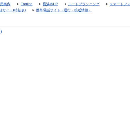
用案内
English
横浜市HP
ルートプランニング
スマートフ
話サイト(時刻表)
携帯電話サイト（運行・接近情報）
)