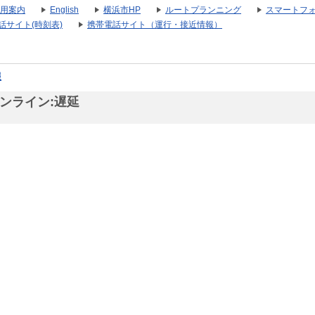
用案内
English
横浜市HP
ルートプランニング
スマートフ
話サイト(時刻表)
携帯電話サイト（運行・接近情報）
報
ンライン:遅延