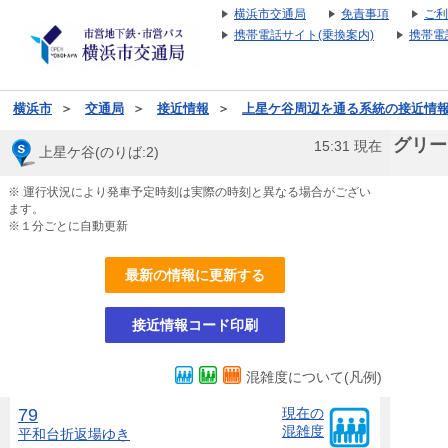
横浜市交通局
免責事項
ご利
携帯電話サイト(乗換案内)
携帯電
横浜市
＞
交通局
＞
接近情報
＞
上星ケ谷周辺を通る系統の接近情
グリー
15:31
現在
上星ケ谷(のりば:2)
※ 運行状況により発車予定時刻は実際の時刻と異なる場合がござい
ます。
※１分ごとに自動更新
最新の情報に更新する
接近情報コード印刷
混雑度について(凡例)
79
現在の
混雑度
平和台折返場
ゆき