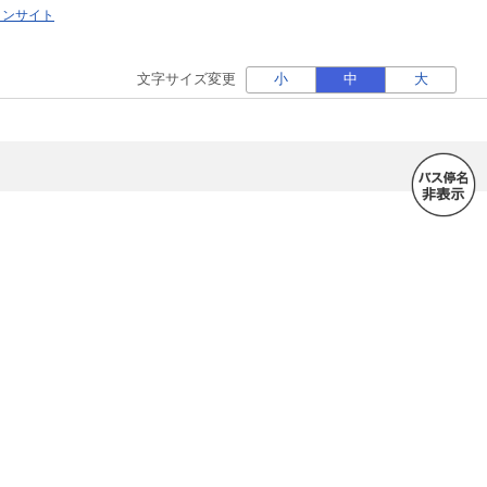
ォンサイト
文字サイズ変更
小
中
大