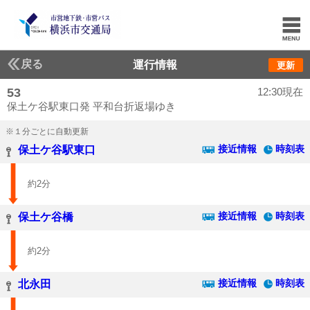
戻る
運行情報
更新
53
12:30現在
保土ケ谷駅東口発 平和台折返場ゆき
※１分ごとに自動更新
接近情報
時刻表
保土ケ谷駅東口
約2分
接近情報
時刻表
保土ケ谷橋
約2分
接近情報
時刻表
北永田