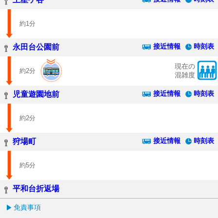
約1分
接近情報
時刻表
永田台公園前
現在の
約2分
混雑度
接近情報
時刻表
児童遊園地前
約2分
接近情報
時刻表
狩場町
約5分
平和台折返場
免責事項