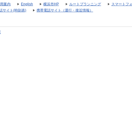
用案内
English
横浜市HP
ルートプランニング
スマートフ
話サイト(時刻表)
携帯電話サイト（運行・接近情報）
報