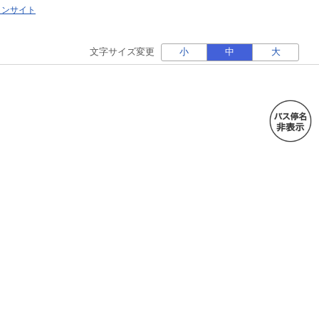
ォンサイト
文字サイズ変更
小
中
大