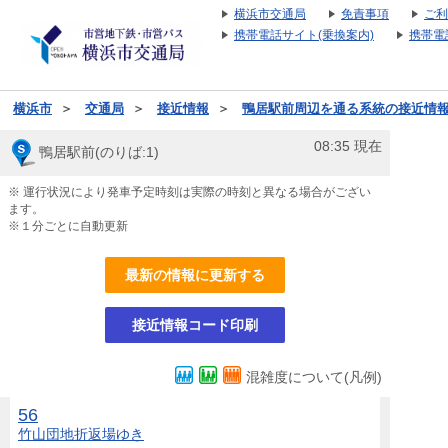
横浜市交通局
免責事項
ご利
携帯電話サイト(乗換案内)
携帯電
横浜市
＞
交通局
＞
接近情報
＞
鴨居駅前周辺を通る系統の接近情
08:35
現在
鴨居駅前(のりば:1)
※ 運行状況により発車予定時刻は実際の時刻と異なる場合がござい
ます。
※１分ごとに自動更新
最新の情報に更新する
接近情報コード印刷
混雑度について(凡例)
56
竹山団地折返場
ゆき