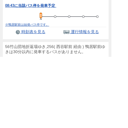
08:43に当該バス停を発車予定
※鴨居駅前は始発バス停です。
時刻表を見る
運行情報を見る
56竹山団地折返場ゆき,256( 西谷駅前 経由 ) 鴨居駅前ゆ
きは30分以内に発車するバスがありません。