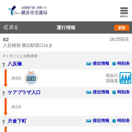
戻る
運行情報
更新
82
16:25現在
八反橋発 横浜駅西口ゆき
※１分ごとに自動更新
接近情報
時刻表
八反橋
現在の
約3分
混雑度
接近情報
時刻表
ケアプラザ入口
約1分
接近情報
時刻表
片倉下町