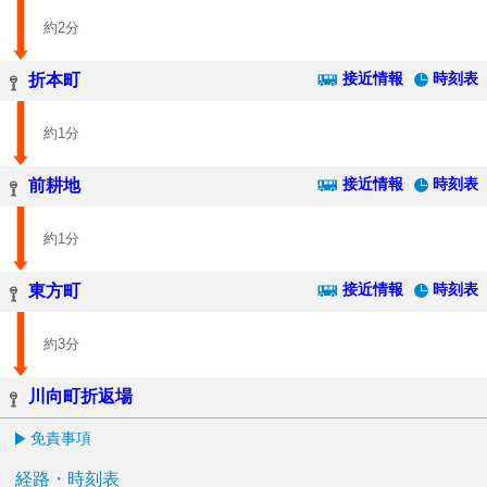
約2分
接近情報
時刻表
折本町
約1分
接近情報
時刻表
前耕地
約1分
接近情報
時刻表
東方町
約3分
川向町折返場
免責事項
経路・時刻表