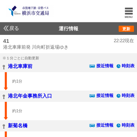
戻る
運行情報
更新
41
22:22現在
港北車庫前発 川向町折返場ゆき
※１分ごとに自動更新
接近情報
時刻表
港北車庫前
約1分
接近情報
時刻表
港北年金事務所入口
約1分
接近情報
時刻表
新菊名橋