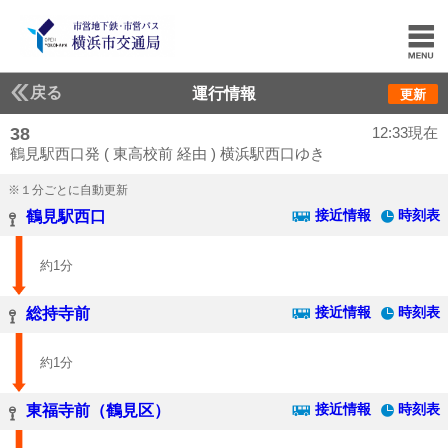
戻る
運行情報
更新
38
12:33現在
鶴見駅西口発 ( 東高校前 経由 ) 横浜駅西口ゆき
※１分ごとに自動更新
接近情報
時刻表
鶴見駅西口
約1分
接近情報
時刻表
総持寺前
約1分
接近情報
時刻表
東福寺前（鶴見区）