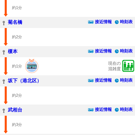
約1分
接近情報
時刻表
菊名橋
約2分
接近情報
時刻表
榎本
現在の
約1分
混雑度
接近情報
時刻表
坂下（港北区）
約2分
接近情報
時刻表
武相台
約3分