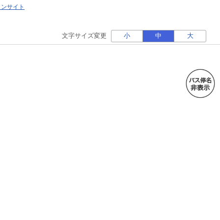
ォンサイト
文字サイズ変更
小
中
大