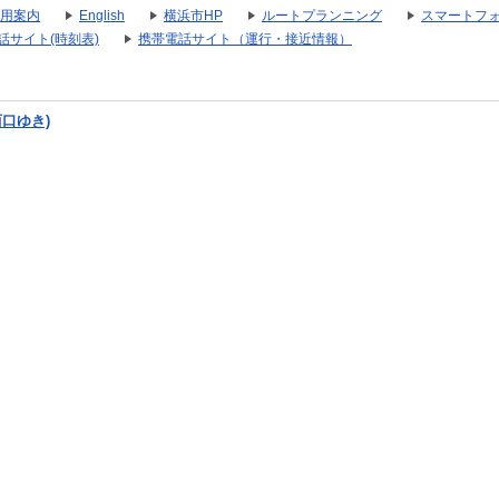
用案内
English
横浜市HP
ルートプランニング
スマートフ
話サイト(時刻表)
携帯電話サイト（運行・接近情報）
西口ゆき)