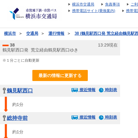
横浜市交通局
免責事項
ご利
携帯電話サイト(乗換案内)
携帯電
横浜市
＞
交通局
＞
運行情報
＞
38 (鶴見駅西口発 荒立経由鶴見駅
38
13:29現在
鶴見駅西口発 荒立経由鶴見駅西口ゆき
※１分ごとに自動更新
最新の情報に更新する
接近情報
時刻表
鶴見駅西口
約1分
接近情報
時刻表
総持寺前
約1分